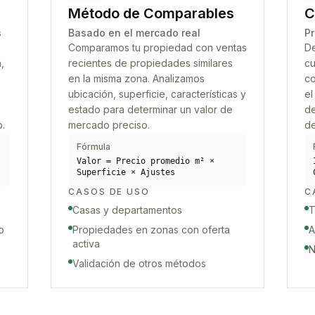
Método de Comparables
C
s
Basado en el mercado real
Pr
Comparamos tu propiedad con ventas
De
,
recientes de propiedades similares
cu
en la misma zona. Analizamos
co
ubicación, superficie, características y
el
estado para determinar un valor de
de
o.
mercado preciso.
de
Fórmula
Valor = Precio promedio m² ×
Superficie × Ajustes
CASOS DE USO
C
Casas y departamentos
T
o
Propiedades en zonas con oferta
A
activa
N
Validación de otros métodos