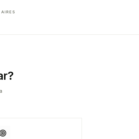
 AIRES
ar
?
a