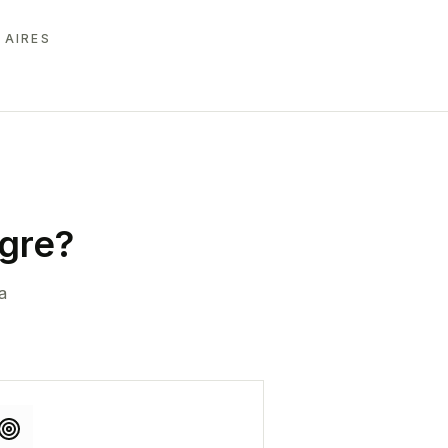
 AIRES
igre
?
a