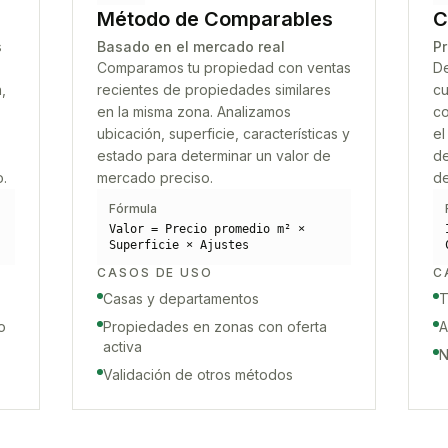
Método de Comparables
C
s
Basado en el mercado real
Pr
Comparamos tu propiedad con ventas
De
,
recientes de propiedades similares
cu
en la misma zona. Analizamos
co
ubicación, superficie, características y
el
estado para determinar un valor de
de
o.
mercado preciso.
de
Fórmula
Valor = Precio promedio m² ×
Superficie × Ajustes
CASOS DE USO
C
Casas y departamentos
T
o
Propiedades en zonas con oferta
A
activa
N
Validación de otros métodos