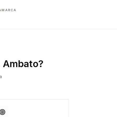
TAMARCA
, Ambato
?
a