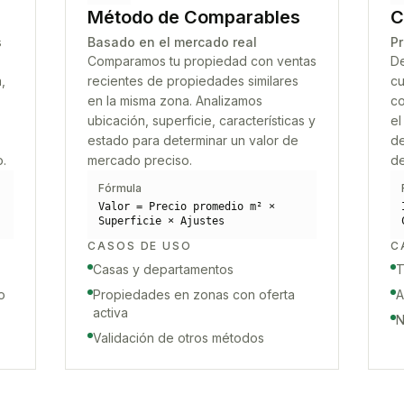
Método de Comparables
C
s
Basado en el mercado real
Pr
Comparamos tu propiedad con ventas
De
,
recientes de propiedades similares
cu
en la misma zona. Analizamos
co
ubicación, superficie, características y
el
estado para determinar un valor de
de
o.
mercado preciso.
de
Fórmula
Valor = Precio promedio m² ×
Superficie × Ajustes
CASOS DE USO
C
Casas y departamentos
T
o
Propiedades en zonas con oferta
A
activa
N
Validación de otros métodos