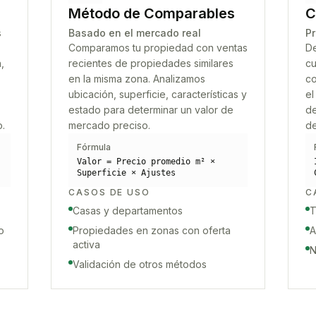
Método de Comparables
C
s
Basado en el mercado real
Pr
Comparamos tu propiedad con ventas
De
,
recientes de propiedades similares
cu
en la misma zona. Analizamos
co
ubicación, superficie, características y
el
estado para determinar un valor de
de
o.
mercado preciso.
de
Fórmula
Valor = Precio promedio m² ×
Superficie × Ajustes
CASOS DE USO
C
Casas y departamentos
T
o
Propiedades en zonas con oferta
A
activa
N
Validación de otros métodos