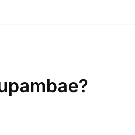
upambae
?