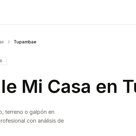
ae
Tupambae
IS
le Mi Casa en
T
o, terreno o galpón en
rofesional con análisis de