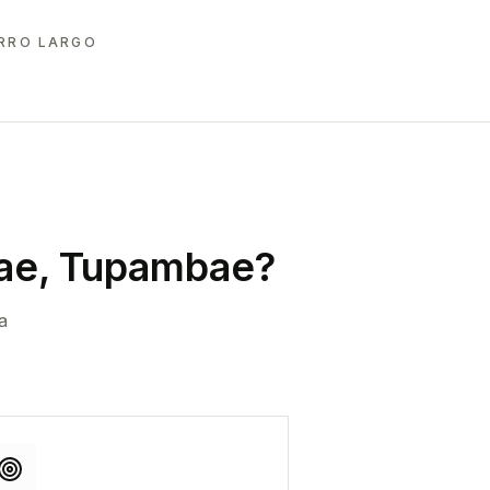
RRO LARGO
ae, Tupambae
?
a