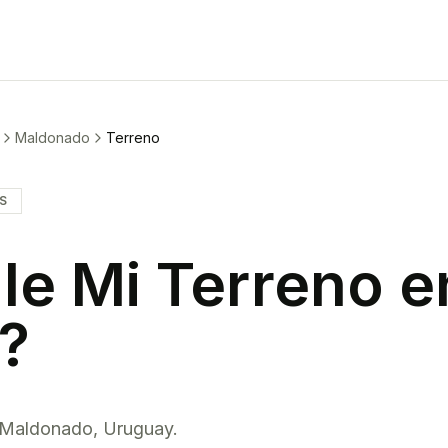
Maldonado
Terreno
IS
le Mi
Terreno
e
?
Maldonado
,
Uruguay
.