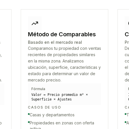
Método de Comparables
C
s
Basado en el mercado real
Pr
Comparamos tu propiedad con ventas
De
,
recientes de propiedades similares
cu
en la misma zona. Analizamos
co
ubicación, superficie, características y
el
estado para determinar un valor de
de
o.
mercado preciso.
de
Fórmula
Valor = Precio promedio m² ×
Superficie × Ajustes
CASOS DE USO
C
Casas y departamentos
T
o
Propiedades en zonas con oferta
A
activa