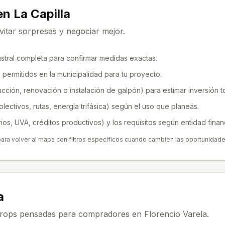
 en
La Capilla
itar sorpresas y negociar mejor.
astral completa para confirmar medidas exactas.
permitidos en la municipalidad para tu proyecto.
ción, renovación o instalación de galpón) para estimar inversión to
olectivos, rutas, energía trifásica) según el uso que planeás.
os, UVA, créditos productivos) y los requisitos según entidad finan
para volver al mapa con filtros específicos cuando cambien las oportunidade
a
oProps pensadas para compradores en
Florencio Varela
.