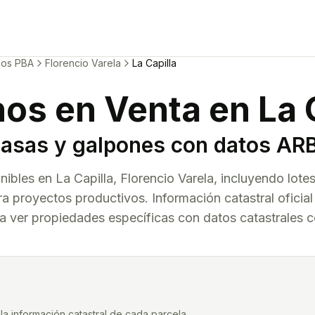
nos PBA
Florencio Varela
La Capilla
nos en Venta en
La 
casas y galpones con datos AR
onibles en
La Capilla
,
Florencio Varela
, incluyendo lote
a proyectos productivos. Información catastral oficia
 ver propiedades específicas con datos catastrales 
a información catastral de cada parcela.