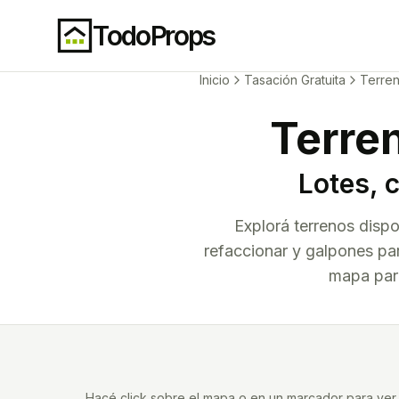
TodoProps
Inicio
Tasación Gratuita
Terre
Terre
Lotes, 
Explorá terrenos disp
refaccionar y galpones par
mapa para
Hacé click sobre el mapa o en un marcador para ver l