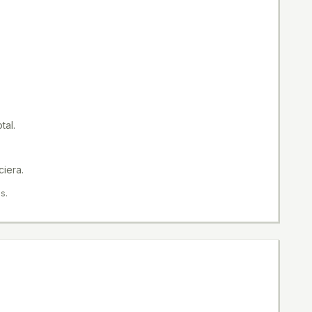
tal.
ciera.
s.