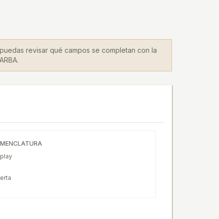
 puedas revisar qué campos se completan con la
 ARBA.
MENCLATURA
play
erta