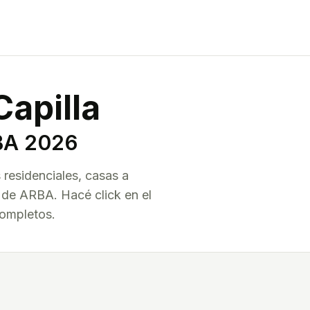
Capilla
BA
2026
s residenciales, casas a
l de ARBA. Hacé click en el
completos.