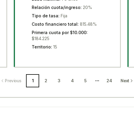
Relación cuota/ingreso
:
20%
Tipo de tasa
:
Fija
Costo financiero total
:
815.48%
Primera cuota por $10.000
:
$184.225
Territorio
:
15
Previous
1
2
3
4
5
24
Next
More pages