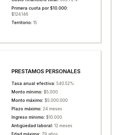
Primera cuota por $10.000
:
$124.146
Territorio
:
15
PRESTAMOS PERSONALES
Tasa anual efectiva
:
540.52%
Monto mínimo
:
$5.000
Monto máximo
:
$5.000.000
Plazo máximo
:
24 meses
Ingreso mínimo
:
$10.000
Antigüedad laboral
:
12 meses
Edad máxima
:
79 años