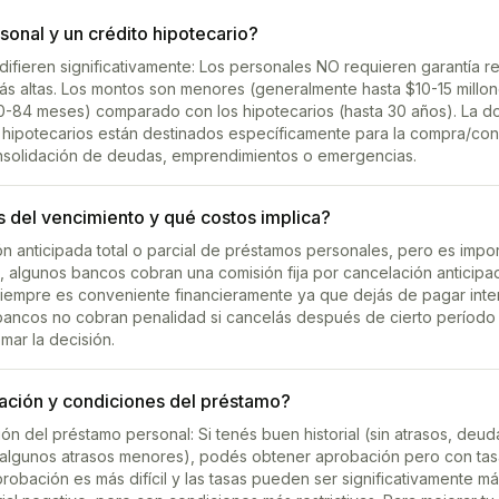
sonal y un crédito hipotecario?
difieren significativamente: Los personales NO requieren garantía 
ás altas. Los montos son menores (generalmente hasta $10-15 millon
60-84 meses) comparado con los hipotecarios (hasta 30 años). La d
s hipotecarios están destinados específicamente para la compra/co
onsolidación de deudas, emprendimientos o emergencias.
 del vencimiento y qué costos implica?
ón anticipada total o parcial de préstamos personales, pero es imp
, algunos bancos cobran una comisión fija por cancelación antici
siempre es conveniente financieramente ya que dejás de pagar intere
bancos no cobran penalidad si cancelás después de cierto período 
mar la decisión.
obación y condiciones del préstamo?
ción del préstamo personal: Si tenés buen historial (sin atrasos, de
r (algunos atrasos menores), podés obtener aprobación pero con tas
 aprobación es más difícil y las tasas pueden ser significativamente