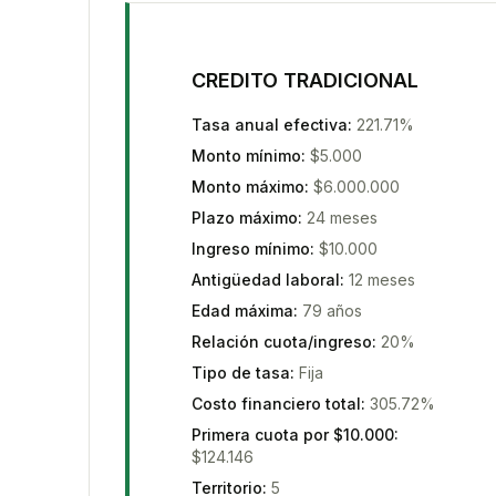
CREDITO TRADICIONAL
Tasa anual efectiva
:
221.71%
Monto mínimo
:
$5.000
Monto máximo
:
$6.000.000
Plazo máximo
:
24 meses
Ingreso mínimo
:
$10.000
Antigüedad laboral
:
12 meses
Edad máxima
:
79 años
Relación cuota/ingreso
:
20%
Tipo de tasa
:
Fija
Costo financiero total
:
305.72%
Primera cuota por $10.000
:
$124.146
Territorio
:
5