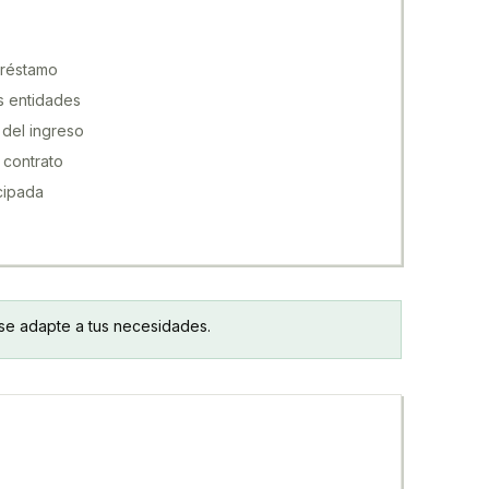
préstamo
s entidades
del ingreso
 contrato
cipada
r se adapte a tus necesidades.