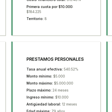
Primera cuota por $10.000
:
$184.225
Territorio
:
8
PRESTAMOS PERSONALES
Tasa anual efectiva
:
540.52%
Monto mínimo
:
$5.000
Monto máximo
:
$5.000.000
Plazo máximo
:
24 meses
Ingreso mínimo
:
$10.000
Antigüedad laboral
:
12 meses
Edad máxima
:
79 años