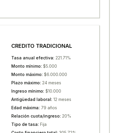
CREDITO TRADICIONAL
Tasa anual efectiva
:
221.71%
Monto mínimo
:
$5.000
Monto máximo
:
$6.000.000
Plazo máximo
:
24 meses
Ingreso mínimo
:
$10.000
Antigüedad laboral
:
12 meses
Edad máxima
:
79 años
Relación cuota/ingreso
:
20%
Tipo de tasa
:
Fija
Costo financiero total
:
305.72%