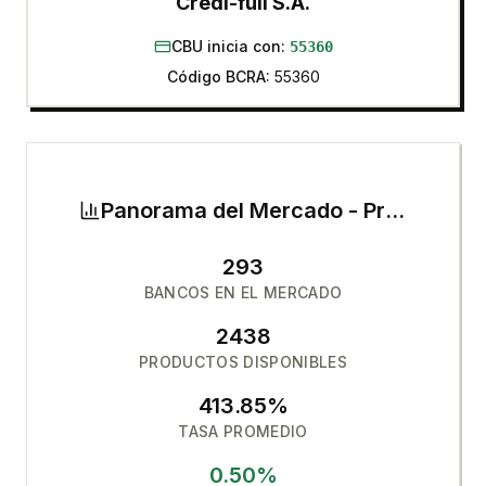
Credi-full S.A.
CBU inicia con:
55360
Código BCRA:
55360
Panorama del Mercado -
Préstamos Personales
293
BANCOS EN EL MERCADO
2438
PRODUCTOS DISPONIBLES
413.85
%
TASA PROMEDIO
0.50
%