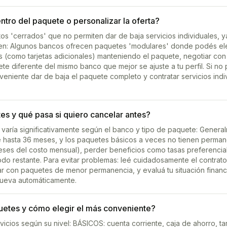
ntro del paquete o personalizar la oferta?
s 'cerrados' que no permiten dar de baja servicios individuales, y
yen: Algunos bancos ofrecen paquetes 'modulares' donde podés ele
ios (como tarjetas adicionales) manteniendo el paquete, negotiar co
te diferente del mismo banco que mejor se ajuste a tu perfil. Si no
niente dar de baja el paquete completo y contratar servicios indiv
s y qué pasa si quiero cancelar antes?
varía significativamente según el banco y tipo de paquete: General
asta 36 meses, y los paquetes básicos a veces no tienen permanen
ses del costo mensual), perder beneficios como tasas preferencia
odo restante. Para evitar problemas: leé cuidadosamente el contrat
r con paquetes de menor permanencia, y evaluá tu situación finan
ueva automáticamente.
quetes y cómo elegir el más conveniente?
icios según su nivel: BÁSICOS: cuenta corriente, caja de ahorro, tarj