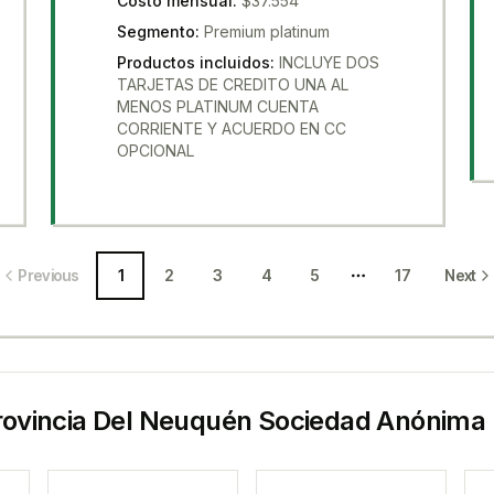
Costo mensual
:
$37.554
Segmento
:
Premium platinum
Productos incluidos
:
INCLUYE DOS
TARJETAS DE CREDITO UNA AL
MENOS PLATINUM CUENTA
CORRIENTE Y ACUERDO EN CC
OPCIONAL
Previous
1
2
3
4
5
17
Next
More pages
rovincia Del Neuquén Sociedad Anónima