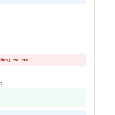
lta y persistente.
r
: