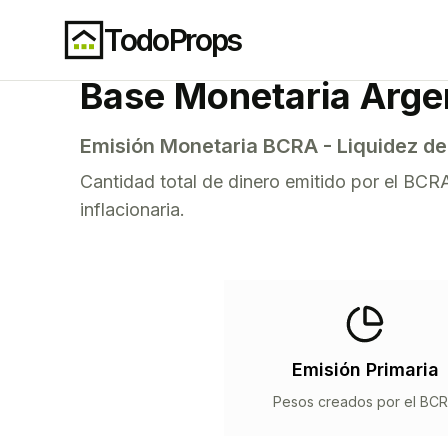
TodoProps
Inicio
BCRA
Estadísticas
Base Monetaria
Base Monetaria Arge
Emisión Monetaria BCRA - Liquidez del
Cantidad total de dinero emitido por el BCRA
inflacionaria.
Emisión Primaria
Pesos creados por el BC