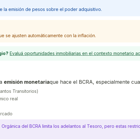
e la emisión de pesos sobre el poder adquisitivo.
e se ajusten automáticamente con la inflación.
gio?
Evaluá oportunidades inmobiliarias en el contexto monetario ac
a
emisión monetaria
que hace el BCRA, especialmente cua
antos Transitorios)
mico real
ercado
ta Orgánica del BCRA limita los adelantos al Tesoro, pero estas rest