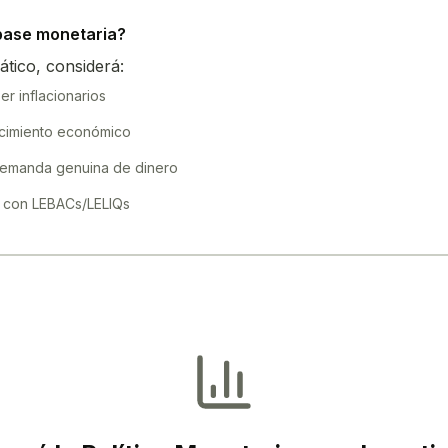
 base monetaria?
ático, considerá:
r inflacionarios
crecimiento económico
demanda genuina de dinero
 con LEBACs/LELIQs