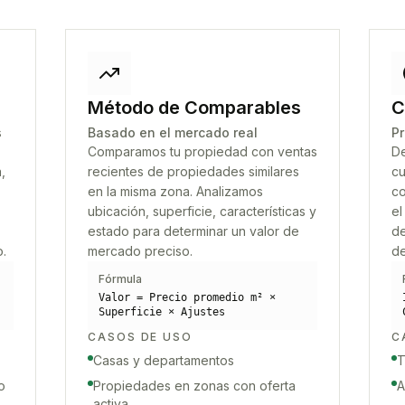
Método de Comparables
C
s
Basado en el mercado real
Pr
Comparamos tu propiedad con ventas
De
,
recientes de propiedades similares
cu
en la misma zona. Analizamos
co
ubicación, superficie, características y
el
estado para determinar un valor de
de
o.
mercado preciso.
de
Fórmula
Valor = Precio promedio m² ×
Superficie × Ajustes
CASOS DE USO
C
Casas y departamentos
T
o
Propiedades en zonas con oferta
A
activa