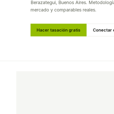
Berazategui
,
Buenos Aires
. Metodología
mercado y comparables reales.
Hacer tasación gratis
Conectar c