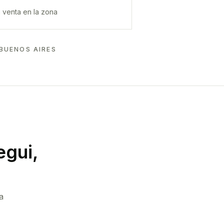
 venta en la zona
 BUENOS AIRES
egui,
a