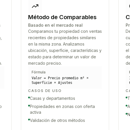
Método de Comparables
C
s
Basado en el mercado real
Pr
Comparamos tu propiedad con ventas
De
,
recientes de propiedades similares
cu
en la misma zona. Analizamos
co
ubicación, superficie, características y
el
estado para determinar un valor de
de
o.
mercado preciso.
de
Fórmula
Valor = Precio promedio m² ×
Superficie × Ajustes
CASOS DE USO
C
Casas y departamentos
T
o
Propiedades en zonas con oferta
A
activa
N
Validación de otros métodos