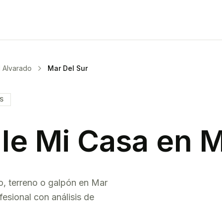
 Alvarado
Mar Del Sur
IS
le Mi Casa en
M
o, terreno o galpón en
Mar
esional con análisis de