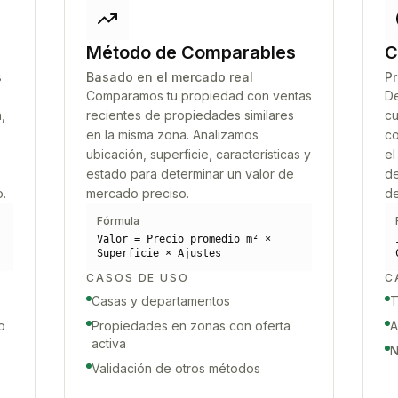
Método de Comparables
C
s
Basado en el mercado real
Pr
Comparamos tu propiedad con ventas
De
,
recientes de propiedades similares
cu
en la misma zona. Analizamos
co
ubicación, superficie, características y
el
estado para determinar un valor de
de
o.
mercado preciso.
de
Fórmula
Valor = Precio promedio m² ×
Superficie × Ajustes
CASOS DE USO
C
Casas y departamentos
T
o
Propiedades en zonas con oferta
A
activa
N
Validación de otros métodos