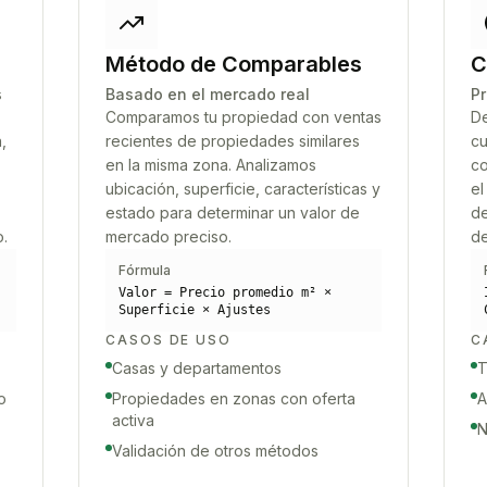
Método de Comparables
C
s
Basado en el mercado real
Pr
Comparamos tu propiedad con ventas
De
,
recientes de propiedades similares
cu
en la misma zona. Analizamos
co
ubicación, superficie, características y
el
estado para determinar un valor de
de
o.
mercado preciso.
de
Fórmula
Valor = Precio promedio m² ×
Superficie × Ajustes
CASOS DE USO
C
Casas y departamentos
T
o
Propiedades en zonas con oferta
A
activa
N
Validación de otros métodos