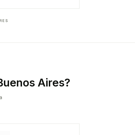
RES
Buenos Aires
?
a