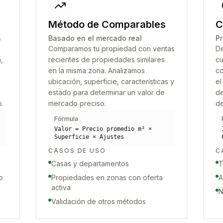
Método de Comparables
C
s
Basado en el mercado real
Pr
Comparamos tu propiedad con ventas
De
,
recientes de propiedades similares
cu
en la misma zona. Analizamos
co
ubicación, superficie, características y
el
estado para determinar un valor de
de
o.
mercado preciso.
de
Fórmula
Valor = Precio promedio m² ×
Superficie × Ajustes
CASOS DE USO
C
Casas y departamentos
T
o
Propiedades en zonas con oferta
A
activa
N
Validación de otros métodos