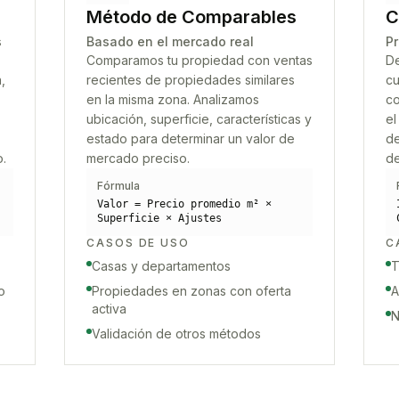
Método de Comparables
C
s
Basado en el mercado real
Pr
Comparamos tu propiedad con ventas
De
,
recientes de propiedades similares
cu
en la misma zona. Analizamos
co
ubicación, superficie, características y
el
estado para determinar un valor de
de
o.
mercado preciso.
de
Fórmula
Valor = Precio promedio m² ×
Superficie × Ajustes
CASOS DE USO
C
Casas y departamentos
T
o
Propiedades en zonas con oferta
A
activa
N
Validación de otros métodos