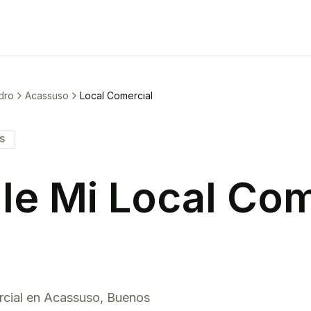
idro
Acassuso
Local Comercial
IS
le Mi
Local Com
cial
en
Acassuso
,
Buenos