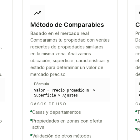
Método de Comparables
C
s
Basado en el mercado real
Pr
Comparamos tu propiedad con ventas
De
,
recientes de propiedades similares
cu
en la misma zona. Analizamos
co
ubicación, superficie, características y
el
estado para determinar un valor de
de
o.
mercado preciso.
de
Fórmula
Valor = Precio promedio m² ×
Superficie × Ajustes
CASOS DE USO
C
Casas y departamentos
T
o
Propiedades en zonas con oferta
A
activa
N
Validación de otros métodos