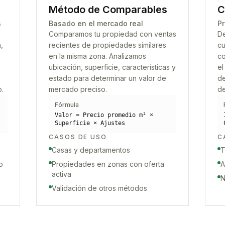
Método de Comparables
C
s
Basado en el mercado real
Pr
Comparamos tu propiedad con ventas
De
,
recientes de propiedades similares
cu
en la misma zona. Analizamos
co
ubicación, superficie, características y
el
estado para determinar un valor de
de
o.
mercado preciso.
de
Fórmula
Valor = Precio promedio m² ×
Superficie × Ajustes
CASOS DE USO
C
Casas y departamentos
T
o
Propiedades en zonas con oferta
A
activa
N
Validación de otros métodos