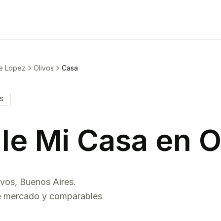
e Lopez
Olivos
Casa
IS
le Mi
Casa
en
O
ivos
,
Buenos Aires
.
de mercado y comparables