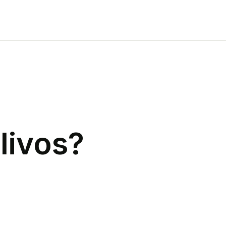
livos
?