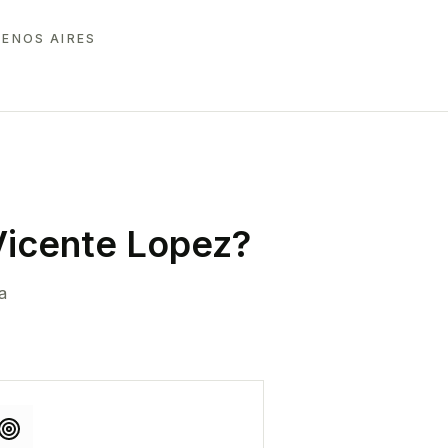
UENOS AIRES
Vicente Lopez
?
a