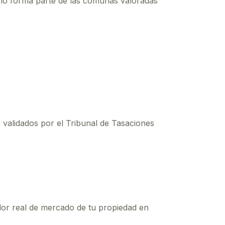
rrio forma parte de las comunas valoradas
s validados por el Tribunal de Tasaciones
alor real de mercado de tu propiedad en