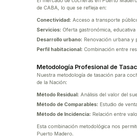
El mercado de
cocheras
en
Puerto Mader
de CABA, lo que se refleja en:
Conectividad:
Acceso a transporte público
Servicios:
Oferta gastronómica, educativa 
Desarrollo urbano:
Renovación urbana y p
Perfil habitacional:
Combinación entre resi
Metodología Profesional de Tasac
Nuestra metodología de tasación para
coc
de la Nación:
Método Residual:
Análisis del valor del su
Método de Comparables:
Estudio de venta
Método de Incidencia:
Relación entre valo
Esta combinación metodológica nos permite 
Puerto Madero
.