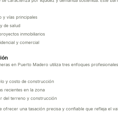
o
se caracteriza por liquidez y demanda sostenida. Este ba
 y vías principales
y de salud
royectos inmobiliarios
dencial y comercial
ión
heras
en
Puerto Madero
utiliza tres enfoques profesionale
elo y costo de construcción
s recientes en la zona
r del terreno y construcción
ofrecer una tasación precisa y confiable que refleja el v