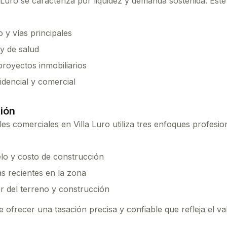
 Luro
se caracteriza por liquidez y demanda sostenida. Est
 y vías principales
y de salud
royectos inmobiliarios
dencial y comercial
ión
les comerciales
en
Villa Luro
utiliza tres enfoques profesio
elo y costo de construcción
s recientes en la zona
r del terreno y construcción
ofrecer una tasación precisa y confiable que refleja el v