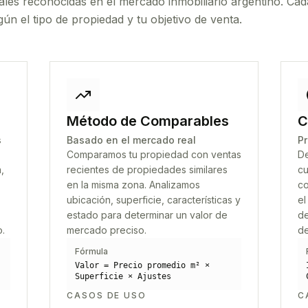
ales reconocidas en el mercado inmobiliario argentino. Cad
ún el tipo de propiedad y tu objetivo de venta.
Método de Comparables
C
s
Basado en el mercado real
Pr
Comparamos tu propiedad con ventas
De
,
recientes de propiedades similares
cu
en la misma zona. Analizamos
co
ubicación, superficie, características y
el
estado para determinar un valor de
de
o.
mercado preciso.
de
Fórmula
Valor = Precio promedio m² ×
Superficie × Ajustes
CASOS DE USO
C