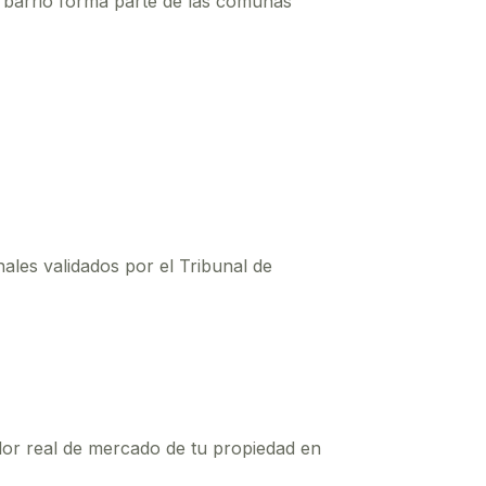
e barrio forma parte de las comunas
nales validados por el Tribunal de
alor real de mercado de tu propiedad en