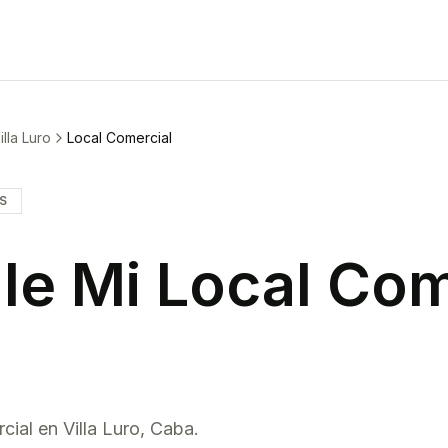
illa Luro
Local Comercial
IS
le Mi
Local Com
cial
en
Villa Luro
,
Caba
.