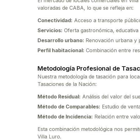
El mercado de
locales comerciales
en
Villa
valoradas de CABA, lo que se refleja en:
Conectividad:
Acceso a transporte público
Servicios:
Oferta gastronómica, educativa 
Desarrollo urbano:
Renovación urbana y p
Perfil habitacional:
Combinación entre resi
Metodología Profesional de Tasac
Nuestra metodología de tasación para
loca
Tasaciones de la Nación:
Método Residual:
Análisis del valor del su
Método de Comparables:
Estudio de venta
Método de Incidencia:
Relación entre valo
Esta combinación metodológica nos permite 
Villa Luro
.