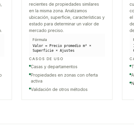
,
recientes de propiedades similares
cu
en la misma zona. Analizamos
co
ubicación, superficie, características y
el
estado para determinar un valor de
de
o.
mercado preciso.
de
Fórmula
Valor = Precio promedio m² ×
Superficie × Ajustes
CASOS DE USO
C
Casas y departamentos
T
o
Propiedades en zonas con oferta
A
activa
N
Validación de otros métodos