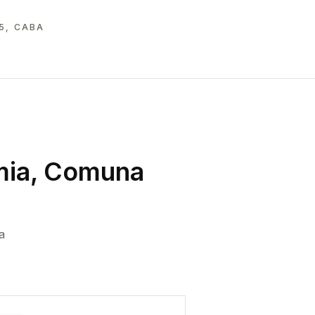
5, CABA
ia, Comuna
a