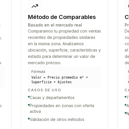
Método de Comparables
C
s
Basado en el mercado real
Pr
Comparamos tu propiedad con ventas
De
,
recientes de propiedades similares
cu
en la misma zona. Analizamos
co
ubicación, superficie, características y
el
estado para determinar un valor de
de
o.
mercado preciso.
de
Fórmula
Valor = Precio promedio m² ×
Superficie × Ajustes
CASOS DE USO
C
Casas y departamentos
T
o
Propiedades en zonas con oferta
A
activa
N
Validación de otros métodos