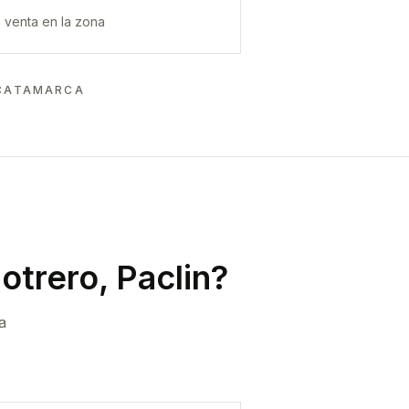
 venta en la zona
 CATAMARCA
trero, Paclin
?
a