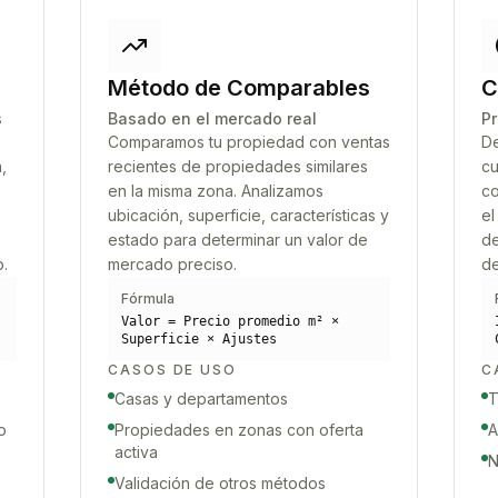
Método de Comparables
C
s
Basado en el mercado real
Pr
Comparamos tu propiedad con ventas
De
,
recientes de propiedades similares
cu
en la misma zona. Analizamos
co
ubicación, superficie, características y
el
estado para determinar un valor de
de
o.
mercado preciso.
de
Fórmula
Valor = Precio promedio m² ×
Superficie × Ajustes
CASOS DE USO
C
Casas y departamentos
T
o
Propiedades en zonas con oferta
A
activa
N
Validación de otros métodos