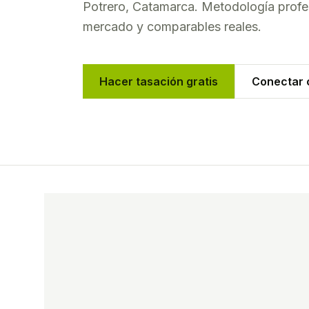
Potrero
,
Catamarca
. Metodología profes
mercado y comparables reales.
Hacer tasación gratis
Conectar c