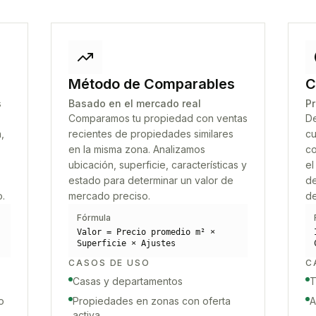
Método de Comparables
C
s
Basado en el mercado real
Pr
Comparamos tu propiedad con ventas
De
,
recientes de propiedades similares
cu
en la misma zona. Analizamos
co
ubicación, superficie, características y
el
estado para determinar un valor de
de
o.
mercado preciso.
de
Fórmula
Valor = Precio promedio m² ×
Superficie × Ajustes
CASOS DE USO
C
Casas y departamentos
T
o
Propiedades en zonas con oferta
A
activa