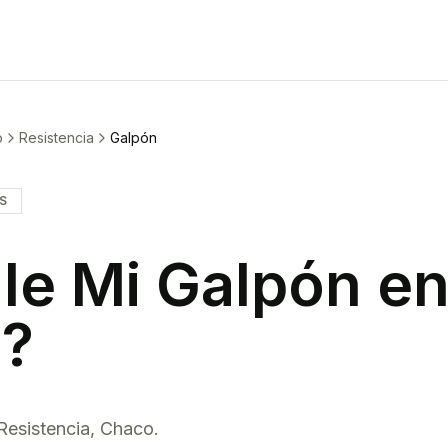
o
Resistencia
Galpón
IS
le Mi
Galpón
e
a
?
Resistencia
,
Chaco
.