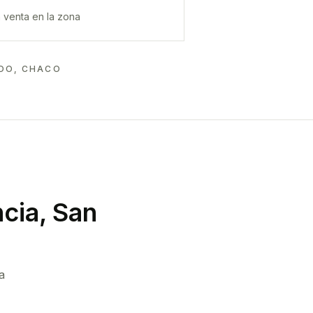
 venta en la zona
NDO, CHACO
cia, San
a