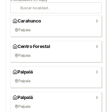
Carahunco
Palpala
Centro Forestal
Palpala
Palpalá
Palpala
Palpalá
Palpala