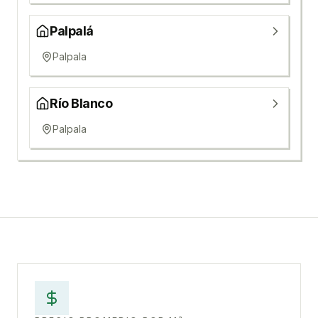
Palpalá
Palpala
Río Blanco
Palpala