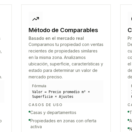
Método de Comparables
C
s
Basado en el mercado real
Pr
Comparamos tu propiedad con ventas
De
,
recientes de propiedades similares
cu
en la misma zona. Analizamos
co
ubicación, superficie, características y
el
estado para determinar un valor de
de
o.
mercado preciso.
de
Fórmula
Valor = Precio promedio m² ×
Superficie × Ajustes
CASOS DE USO
C
Casas y departamentos
T
o
Propiedades en zonas con oferta
A
activa
N