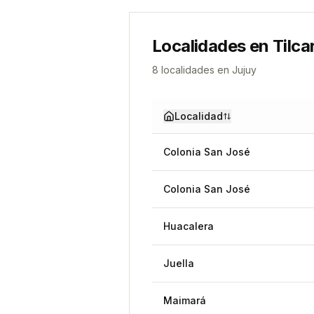
Localidades en
Tilca
8
localidad
es
en
Jujuy
Localidad
Colonia San José
Colonia San José
Huacalera
Juella
Maimará