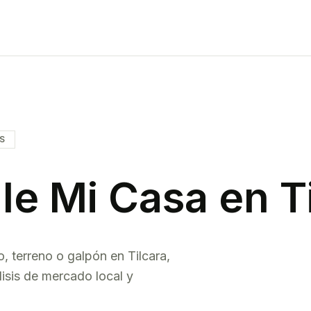
IS
le Mi Casa en
T
o, terreno o galpón en
Tilcara
,
isis de mercado local y