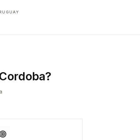
URUGUAY
 Cordoba
?
a