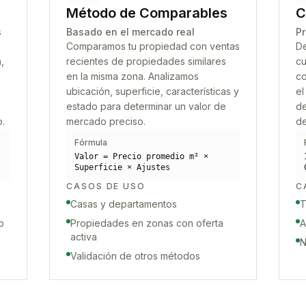
Método de Comparables
C
s
Basado en el mercado real
Pr
Comparamos tu propiedad con ventas
De
,
recientes de propiedades similares
cu
en la misma zona. Analizamos
co
ubicación, superficie, características y
el
estado para determinar un valor de
de
o.
mercado preciso.
de
Fórmula
Valor = Precio promedio m² ×
Superficie × Ajustes
CASOS DE USO
C
Casas y departamentos
T
o
Propiedades en zonas con oferta
A
activa
N
Validación de otros métodos