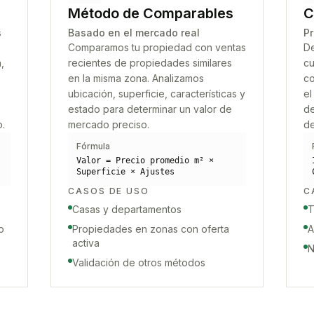
Método de Comparables
C
s
Basado en el mercado real
Pr
Comparamos tu propiedad con ventas
De
,
recientes de propiedades similares
cu
en la misma zona. Analizamos
co
ubicación, superficie, características y
el
estado para determinar un valor de
de
o.
mercado preciso.
de
Fórmula
Valor = Precio promedio m² ×
Superficie × Ajustes
CASOS DE USO
C
Casas y departamentos
T
o
Propiedades en zonas con oferta
A
activa
N
Validación de otros métodos