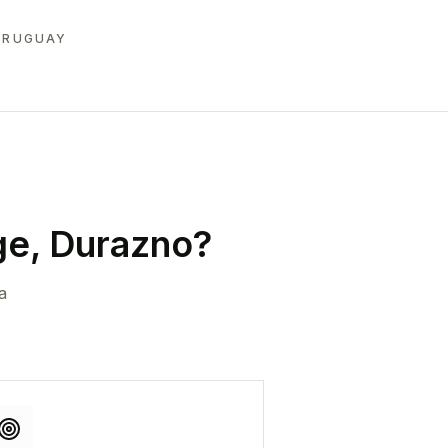
URUGUAY
ge, Durazno
?
a