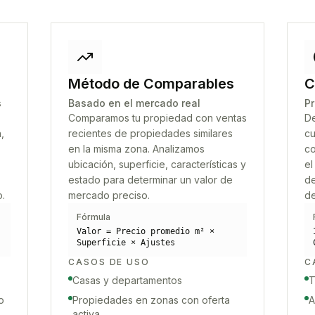
Método de Comparables
C
s
Basado en el mercado real
Pr
Comparamos tu propiedad con ventas
De
,
recientes de propiedades similares
cu
en la misma zona. Analizamos
co
ubicación, superficie, características y
el
estado para determinar un valor de
de
o.
mercado preciso.
de
Fórmula
Valor = Precio promedio m² ×
Superficie × Ajustes
CASOS DE USO
C
Casas y departamentos
T
o
Propiedades en zonas con oferta
A
activa