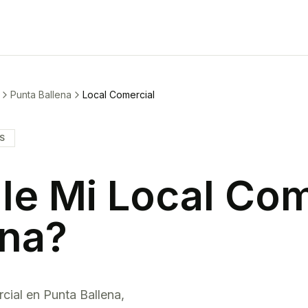
Punta Ballena
Local Comercial
IS
le Mi
Local Com
ena
?
cial
en
Punta Ballena
,