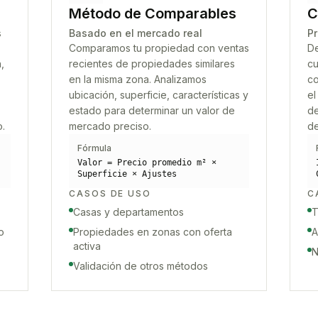
Método de Comparables
C
s
Basado en el mercado real
Pr
Comparamos tu propiedad con ventas
De
,
recientes de propiedades similares
cu
en la misma zona. Analizamos
co
ubicación, superficie, características y
el
estado para determinar un valor de
de
o.
mercado preciso.
de
Fórmula
Valor = Precio promedio m² ×
Superficie × Ajustes
CASOS DE USO
C
Casas y departamentos
T
o
Propiedades en zonas con oferta
A
activa
N
Validación de otros métodos