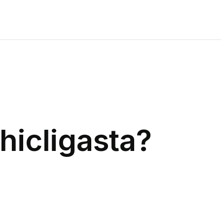
hicligasta
?