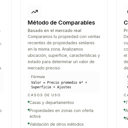
Método de Comparables
C
s
Basado en el mercado real
Pr
Comparamos tu propiedad con ventas
De
,
recientes de propiedades similares
cu
en la misma zona. Analizamos
co
ubicación, superficie, características y
el
estado para determinar un valor de
de
o.
mercado preciso.
de
Fórmula
Valor = Precio promedio m² ×
Superficie × Ajustes
CASOS DE USO
C
Casas y departamentos
T
o
Propiedades en zonas con oferta
A
activa
N
Validación de otros métodos