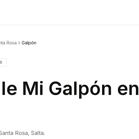
nta Rosa
Galpón
IS
le Mi
Galpón
e
Santa Rosa
,
Salta
.