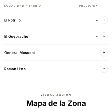
LOCALIDAD / BARRIO
PRECIO/M²
El Potrillo
-
Ver 
El Quebracho
-
Ver 
General Mosconi
-
Ver 
Ramón Lista
-
Ver 
VISUALIZACIÓN
Mapa de la Zona