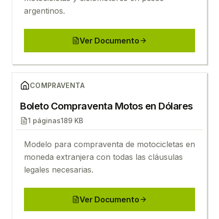
argentinos.
Ver Documento
Ver
Boleto Compraventa Motos en Dólares
COMPRAVENTA
Boleto Compraventa Motos en Dólares
1
páginas
189 KB
Modelo para compraventa de motocicletas en
moneda extranjera con todas las cláusulas
legales necesarias.
Ver Documento