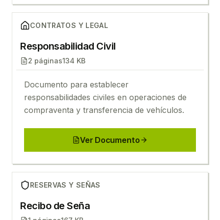
Ver
Responsabilidad Civil
CONTRATOS Y LEGAL
Responsabilidad Civil
2
páginas
134 KB
Documento para establecer
responsabilidades civiles en operaciones de
compraventa y transferencia de vehículos.
Ver Documento
Ver
Recibo de Seña
RESERVAS Y SEÑAS
Recibo de Seña