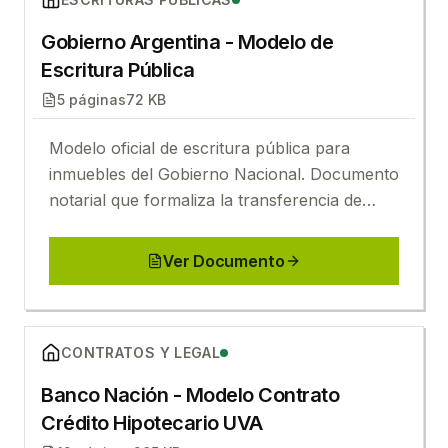
Gobierno Argentina - Modelo de
Escritura Pública
5
páginas
72 KB
Modelo oficial de escritura pública para
inmuebles del Gobierno Nacional. Documento
notarial que formaliza la transferencia de
dominio con todas las cláusulas legales
requeridas.
Ver Documento
Ver
Banco Nación - Modelo Contrato Crédito Hipotec
CONTRATOS Y LEGAL
Banco Nación - Modelo Contrato
Crédito Hipotecario UVA