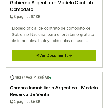
Gobierno Argentina - Modelo Contrato
Comodato
3
páginas
67 KB
Modelo oficial de contrato de comodato del
Gobierno Nacional para el préstamo gratuito
de inmuebles. Incluye cláusulas de uso,
término y restitución.
Ver Documento
Ver
Cámara Inmobiliaria Argentina - Modelo Reserva 
RESERVAS Y SEÑAS
Cámara Inmobiliaria Argentina - Modelo
Reserva de Venta
2
páginas
89 KB