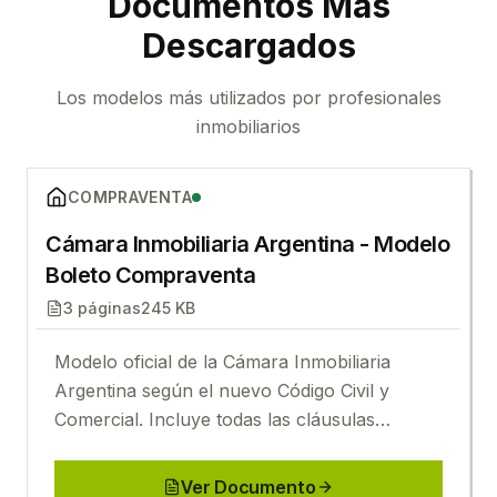
Documentos Más
Descargados
Los modelos más utilizados por profesionales
inmobiliarios
Ver
Cámara Inmobiliaria Argentina - Modelo Boleto C
COMPRAVENTA
Cámara Inmobiliaria Argentina - Modelo
Boleto Compraventa
3
páginas
245 KB
Modelo oficial de la Cámara Inmobiliaria
Argentina según el nuevo Código Civil y
Comercial. Incluye todas las cláusulas
esenciales para la operación.
Ver Documento