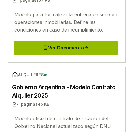
1
páginas
167 KB
Modelo para formalizar la entrega de seña en
operaciones inmobiliarias. Define las
condiciones en caso de incumplimiento.
Ver Documento
Ver
Gobierno Argentina - Modelo Contrato Alquiler 20
ALQUILERES
Gobierno Argentina - Modelo Contrato
Alquiler 2025
4
páginas
45 KB
Modelo oficial de contrato de locación del
Gobierno Nacional actualizado según DNU