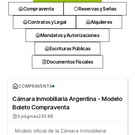
Compraventa
Reservas y Señas
Contratos y Legal
Alquileres
Mandatos y Autorizaciones
Escrituras Públicas
Documentos Fiscales
Ver
Cámara Inmobiliaria Argentina - Modelo Boleto C
COMPRAVENTA
Cámara Inmobiliaria Argentina - Modelo
Boleto Compraventa
3
páginas
245 KB
Modelo oficial de la Cámara Inmobiliaria