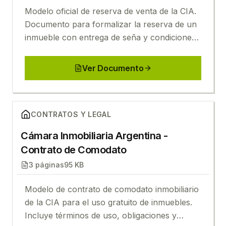
Modelo oficial de reserva de venta de la CIA.
Documento para formalizar la reserva de un
inmueble con entrega de seña y condiciones
específicas.
Ver Documento
Ver
Cámara Inmobiliaria Argentina - Contrato de Com
CONTRATOS Y LEGAL
Cámara Inmobiliaria Argentina -
Contrato de Comodato
3
páginas
95 KB
Modelo de contrato de comodato inmobiliario
de la CIA para el uso gratuito de inmuebles.
Incluye términos de uso, obligaciones y