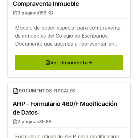
Compraventa Inmueble
3
páginas
156 KB
Modelo de poder especial para compraventa
de inmuebles del Colegio de Escribanos.
Documento que autoriza a representar en
operaciones de compra o venta de
propiedades.
Ver Documento
Ver
AFIP - Formulario 460/F Modificación de Datos
DOCUMENTOS FISCALES
AFIP - Formulario 460/F Modificación
de Datos
2
páginas
89 KB
Formulario oficial de AFIP para modificación