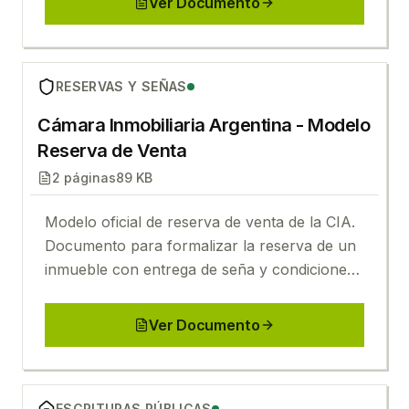
Ver Documento
Ver
Cámara Inmobiliaria Argentina - Modelo Reserva 
RESERVAS Y SEÑAS
Cámara Inmobiliaria Argentina - Modelo
Reserva de Venta
2
páginas
89 KB
Modelo oficial de reserva de venta de la CIA.
Documento para formalizar la reserva de un
inmueble con entrega de seña y condiciones
específicas.
Ver Documento
Ver
Gobierno Argentina - Modelo de Escritura Pública
ESCRITURAS PÚBLICAS