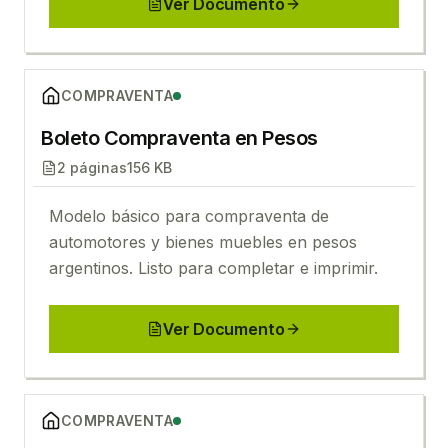
Ver Documento
Ver
Boleto Compraventa en Pesos
COMPRAVENTA
Boleto Compraventa en Pesos
2
páginas
156 KB
Modelo básico para compraventa de
automotores y bienes muebles en pesos
argentinos. Listo para completar e imprimir.
Ver Documento
Ver
Boleto Compraventa en Dólares
COMPRAVENTA