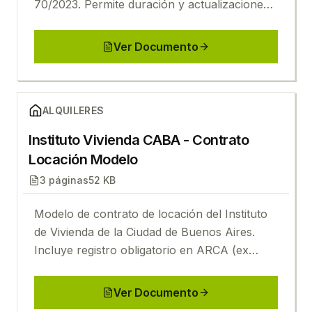
70/2023. Permite duración y actualizaciones
acordadas libremente entre las partes.
Ver Documento
Ver
Instituto Vivienda CABA - Contrato Locación Mode
ALQUILERES
Instituto Vivienda CABA - Contrato
Locación Modelo
3
páginas
52 KB
Modelo de contrato de locación del Instituto
de Vivienda de la Ciudad de Buenos Aires.
Incluye registro obligatorio en ARCA (ex
AFIP) y cláusulas actualizadas.
Ver Documento