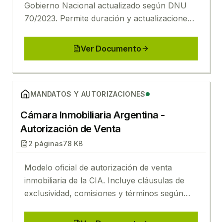
Gobierno Nacional actualizado según DNU
70/2023. Permite duración y actualizaciones
acordadas libremente entre las partes.
Ver Documento
Ver
Cámara Inmobiliaria Argentina - Autorización de V
MANDATOS Y AUTORIZACIONES
Cámara Inmobiliaria Argentina -
Autorización de Venta
2
páginas
78 KB
Modelo oficial de autorización de venta
inmobiliaria de la CIA. Incluye cláusulas de
exclusividad, comisiones y términos según
Ley 10.973 de Martilleros y Corredores.