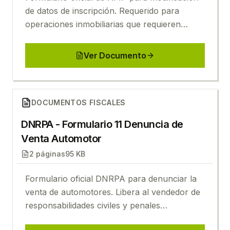
de datos de inscripción. Requerido para
operaciones inmobiliarias que requieren
actualización de información fiscal.
Ver Documento
Ver
DNRPA - Formulario 11 Denuncia de Venta Autom
DOCUMENTOS FISCALES
DNRPA - Formulario 11 Denuncia de
Venta Automotor
2
páginas
95 KB
Formulario oficial DNRPA para denunciar la
venta de automotores. Libera al vendedor de
responsabilidades civiles y penales
posteriores a la venta.