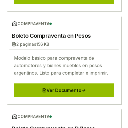
Ver
Boleto Compraventa en Pesos
COMPRAVENTA
Boleto Compraventa en Pesos
2
páginas
156 KB
Modelo básico para compraventa de
automotores y bienes muebles en pesos
argentinos. Listo para completar e imprimir.
Ver Documento
Ver
Boleto Compraventa en Dólares
COMPRAVENTA