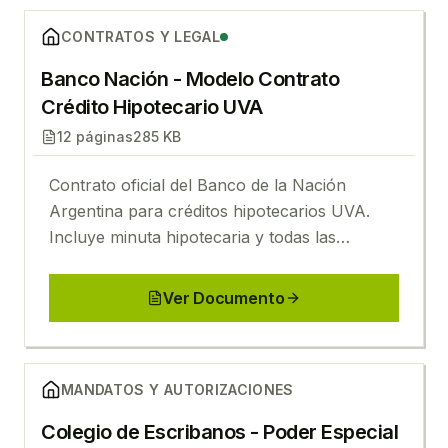
Ver
Banco Nación - Modelo Contrato Crédito Hipotec
CONTRATOS Y LEGAL
Banco Nación - Modelo Contrato
Crédito Hipotecario UVA
12
páginas
285 KB
Contrato oficial del Banco de la Nación
Argentina para créditos hipotecarios UVA.
Incluye minuta hipotecaria y todas las
condiciones crediticias actualizadas.
Ver Documento
Ver
Colegio de Escribanos - Poder Especial Comprave
MANDATOS Y AUTORIZACIONES
Colegio de Escribanos - Poder Especial