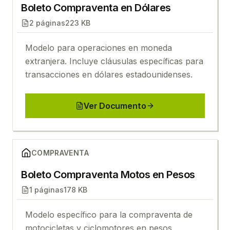
Boleto Compraventa en Dólares
2
páginas
223 KB
Modelo para operaciones en moneda
extranjera. Incluye cláusulas específicas para
transacciones en dólares estadounidenses.
Ver Documento
Ver
Boleto Compraventa Motos en Pesos
COMPRAVENTA
Boleto Compraventa Motos en Pesos
1
páginas
178 KB
Modelo específico para la compraventa de
motocicletas y ciclomotores en pesos