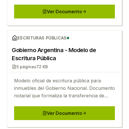
restitución.
Ver Documento
Ver
Gobierno Argentina - Modelo de Escritura Pública
ESCRITURAS PÚBLICAS
Gobierno Argentina - Modelo de
Escritura Pública
5
páginas
72 KB
Modelo oficial de escritura pública para
inmuebles del Gobierno Nacional. Documento
notarial que formaliza la transferencia de
dominio con todas las cláusulas legales
requeridas.
Ver Documento