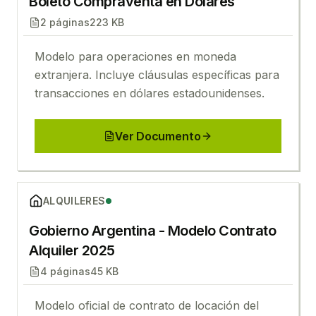
Boleto Compraventa en Dólares
2
páginas
223 KB
Modelo para operaciones en moneda
extranjera. Incluye cláusulas específicas para
transacciones en dólares estadounidenses.
Ver Documento
Ver
Gobierno Argentina - Modelo Contrato Alquiler 20
ALQUILERES
Gobierno Argentina - Modelo Contrato
Alquiler 2025
4
páginas
45 KB
Modelo oficial de contrato de locación del