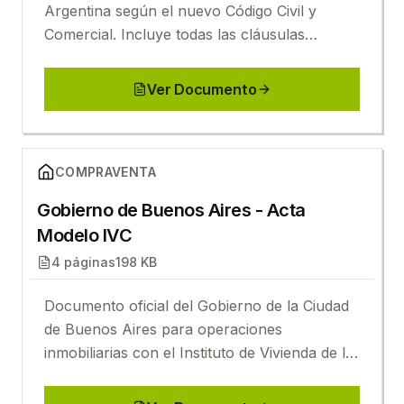
Argentina según el nuevo Código Civil y
Comercial. Incluye todas las cláusulas
esenciales para la operación.
Ver Documento
Ver
Gobierno de Buenos Aires - Acta Modelo IVC
COMPRAVENTA
Gobierno de Buenos Aires - Acta
Modelo IVC
4
páginas
198 KB
Documento oficial del Gobierno de la Ciudad
de Buenos Aires para operaciones
inmobiliarias con el Instituto de Vivienda de la
Ciudad.