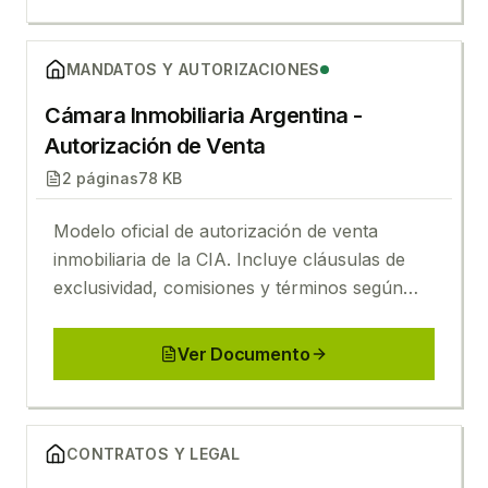
Ver
Cámara Inmobiliaria Argentina - Autorización de V
MANDATOS Y AUTORIZACIONES
Cámara Inmobiliaria Argentina -
Autorización de Venta
2
páginas
78 KB
Modelo oficial de autorización de venta
inmobiliaria de la CIA. Incluye cláusulas de
exclusividad, comisiones y términos según
Ley 10.973 de Martilleros y Corredores.
Ver Documento
Ver
Gobierno Argentina - Modelo Contrato Comodato
CONTRATOS Y LEGAL