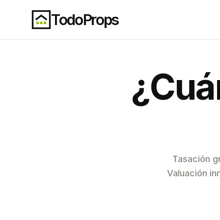
TodoProps
Provincias
RIO NEGRO
¿Cuán
Tasación g
Valuación in