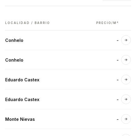
LOCALIDAD / BARRIO
PRECIO/M²
Conhelo
-
Ver 
Conhelo
-
Ver 
Eduardo Castex
-
Ver 
Eduardo Castex
-
Ver 
Monte Nievas
-
Ver 