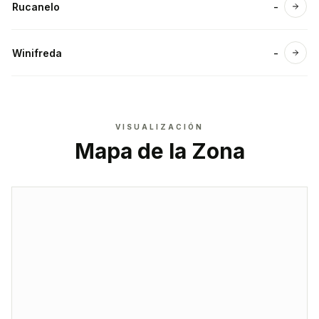
Rucanelo
-
Ver 
Winifreda
-
Ver 
VISUALIZACIÓN
Mapa de la Zona