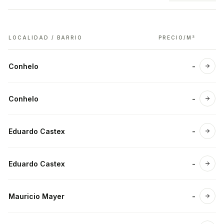
LOCALIDAD / BARRIO
PRECIO/M²
Conhelo
-
Ver 
Conhelo
-
Ver 
Eduardo Castex
-
Ver 
Eduardo Castex
-
Ver 
Mauricio Mayer
-
Ver 