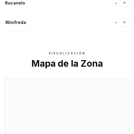
Rucanelo
-
Ver 
Winifreda
-
Ver 
VISUALIZACIÓN
Mapa de la Zona