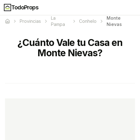
TodoProps
La
Monte
Provincias
Conhelo
Pampa
Nievas
¿Cuánto Vale tu Casa en
Monte Nievas?