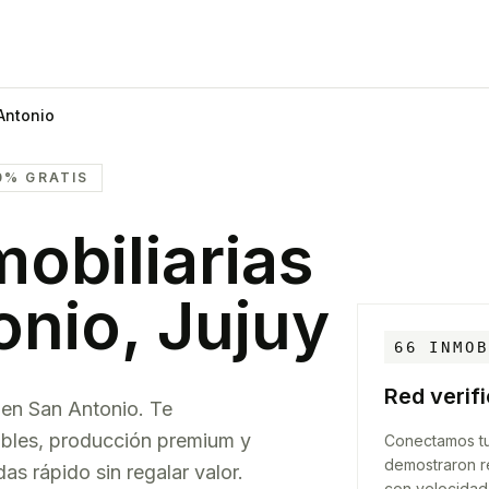
Antonio
0% GRATIS
obiliarias
onio, Jujuy
66
INMOB
Red verif
 en San Antonio. Te
bles, producción premium y
Conectamos tu
demostraron r
s rápido sin regalar valor.
con velocidad 