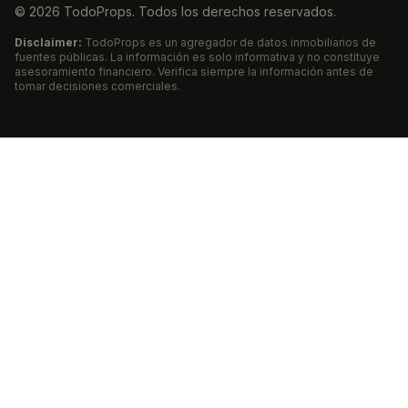
©
2026
TodoProps. Todos los derechos reservados.
Disclaimer:
TodoProps es un agregador de datos inmobiliarios de
fuentes públicas. La información es solo informativa y no constituye
asesoramiento financiero. Verifica siempre la información antes de
tomar decisiones comerciales.