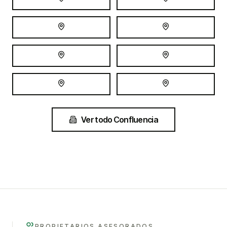
Neuquén
Senillosa
Vista Alegre Norte
Arroyito
Centenario
Cutral Có
Neuquén
Plottier
Ver todo
Confluencia
PROPIETARIOS ASESORADOS