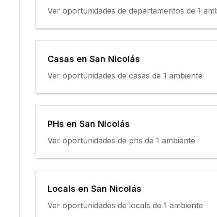
Ver oportunidades de
departamento
s de
1 am
Casa
s en
San Nicolás
Ver oportunidades de
casa
s de
1 ambiente
PH
s en
San Nicolás
Ver oportunidades de
ph
s de
1 ambiente
Local
s en
San Nicolás
Ver oportunidades de
local
s de
1 ambiente