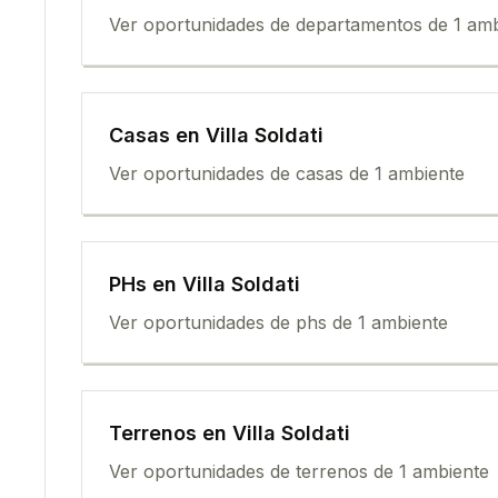
Ver oportunidades de
departamento
s de
1 am
Casa
s en
Villa Soldati
Ver oportunidades de
casa
s de
1 ambiente
PH
s en
Villa Soldati
Ver oportunidades de
ph
s de
1 ambiente
Terreno
s en
Villa Soldati
Ver oportunidades de
terreno
s de
1 ambiente