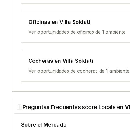
Oficina
s en
Villa Soldati
Ver oportunidades de
oficina
s de
1 ambiente
Cochera
s en
Villa Soldati
Ver oportunidades de
cochera
s de
1 ambiente
Preguntas Frecuentes sobre
Local
s en
Vi
Sobre el Mercado