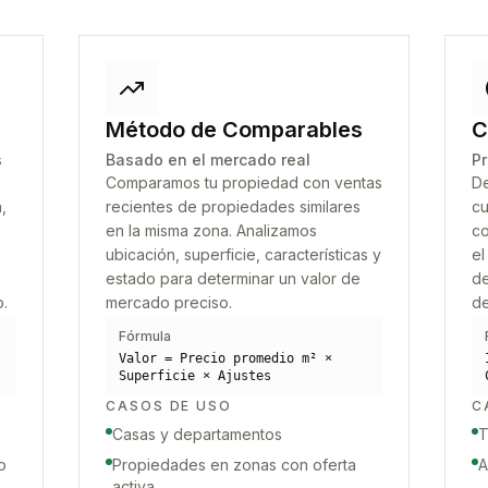
Método de Comparables
C
s
Basado en el mercado real
Pr
Comparamos tu propiedad con ventas
De
,
recientes de propiedades similares
cu
en la misma zona. Analizamos
co
ubicación, superficie, características y
el
estado para determinar un valor de
de
o.
mercado preciso.
de
Fórmula
Valor = Precio promedio m² ×
Superficie × Ajustes
CASOS DE USO
C
Casas y departamentos
T
o
Propiedades en zonas con oferta
A
activa