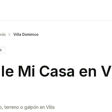
neda
Villa Dominico
IS
le Mi Casa en
V
o, terreno o galpón en
Villa