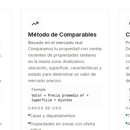
Método de Comparables
C
s
Basado en el mercado real
Pr
Comparamos tu propiedad con ventas
De
,
recientes de propiedades similares
cu
en la misma zona. Analizamos
co
ubicación, superficie, características y
el
estado para determinar un valor de
de
o.
mercado preciso.
de
Fórmula
Valor = Precio promedio m² ×
Superficie × Ajustes
CASOS DE USO
C
Casas y departamentos
T
o
Propiedades en zonas con oferta
A
activa