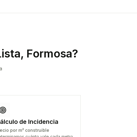
ista, Formosa
?
a
álculo de Incidencia
ecio por m² construible
terminamos cuánto vale cada metro