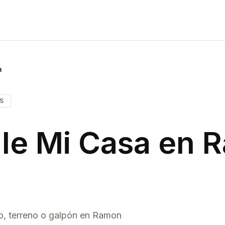
a
IS
le Mi Casa en
R
o, terreno o galpón en
Ramon