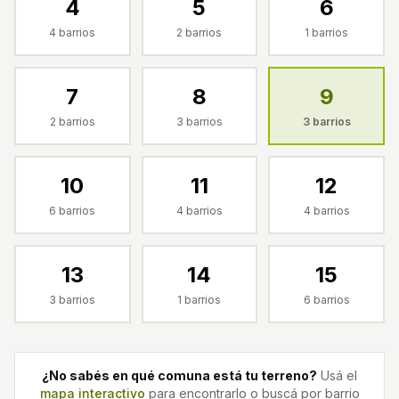
4
5
6
4
barrios
2
barrios
1
barrios
7
8
9
2
barrios
3
barrios
3
barrios
10
11
12
6
barrios
4
barrios
4
barrios
13
14
15
3
barrios
1
barrios
6
barrios
¿No sabés en qué comuna está tu terreno?
Usá el
mapa interactivo
para encontrarlo o buscá por barrio