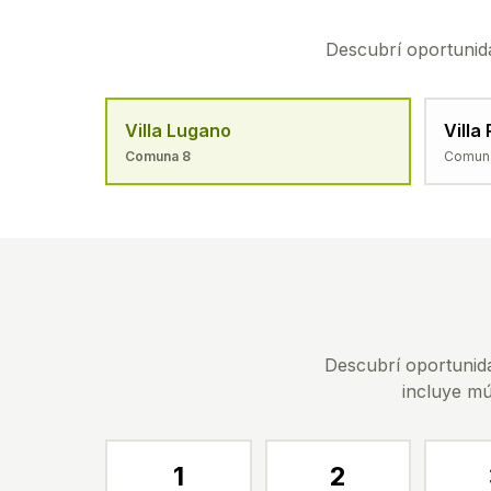
Descubrí oportunida
Villa Lugano
Villa
Comuna
8
Comu
Descubrí oportunid
incluye múl
1
2