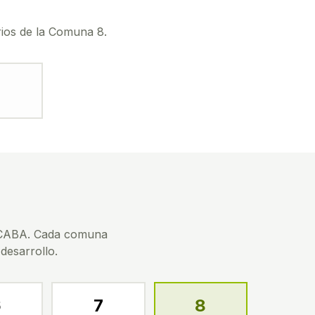
rios de la Comuna 8.
e CABA. Cada comuna
 desarrollo.
6
7
8