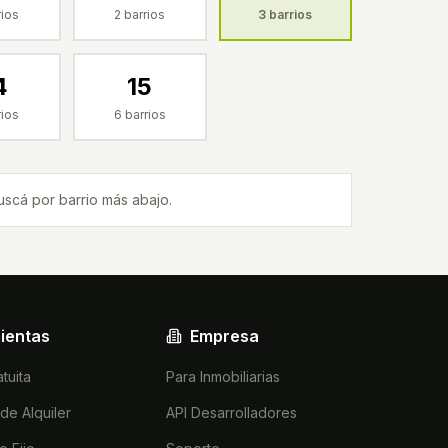
ios
2
barrios
3
barrios
4
15
ios
6
barrios
uscá por barrio más abajo.
ientas
Empresa
tuita
Para Inmobiliarias
de Alquiler
API Desarrolladores