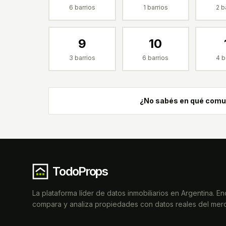
6
barrios
1
barrios
2
ba
9
10
3
barrios
6
barrios
4
b
¿No sabés en qué comun
TodoProps
La plataforma líder de datos inmobiliarios en Argentina. En
compara y analiza propiedades con datos reales del mer