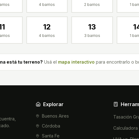
rrios
4
barrios
2
barrios
1
barr
11
12
13
1
arrios
4
barrios
3
barrios
1
barr
a está tu terreno?
Usá el
mapa interactivo
para encontrarlo o b
Explorar
Herram
Buenos Aires
Tasación Gra
cuentra,
cado.
Córdoba
Calculadora 
Santa Fe