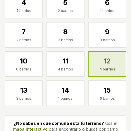
4
5
6
4
barrios
2
barrios
1
barrios
7
8
9
2
barrios
3
barrios
3
barrios
10
11
12
6
barrios
4
barrios
4
barrios
13
14
15
3
barrios
1
barrios
6
barrios
¿No sabés en qué comuna está tu terreno?
Usá el
mapa interactivo
para encontrarlo o buscá por barrio