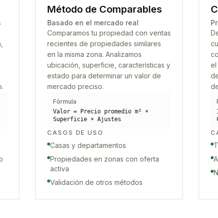
Método de Comparables
C
s
Basado en el mercado real
Pr
Comparamos tu propiedad con ventas
De
,
recientes de propiedades similares
cu
en la misma zona. Analizamos
co
ubicación, superficie, características y
el
estado para determinar un valor de
de
o.
mercado preciso.
de
Fórmula
Valor = Precio promedio m² ×
Superficie × Ajustes
CASOS DE USO
C
Casas y departamentos
T
o
Propiedades en zonas con oferta
A
activa
N
Validación de otros métodos