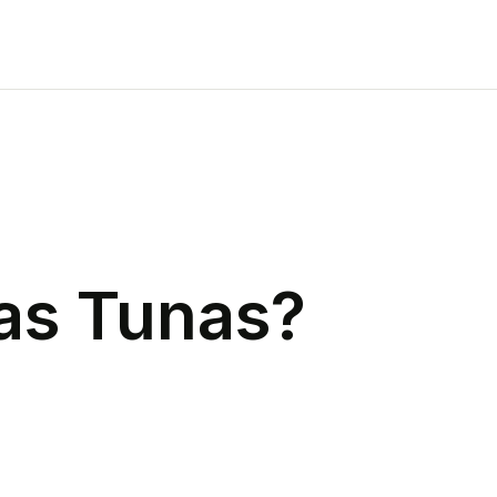
as Tunas
?