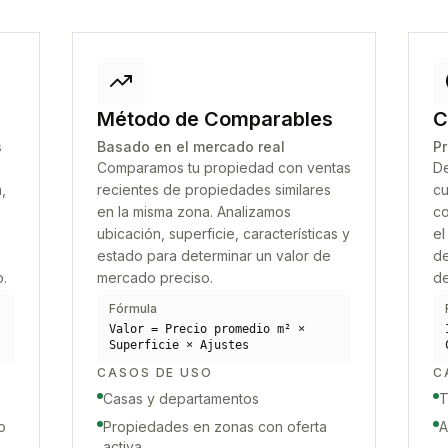
Método de Comparables
C
s
Basado en el mercado real
Pr
Comparamos tu propiedad con ventas
De
,
recientes de propiedades similares
cu
en la misma zona. Analizamos
co
ubicación, superficie, características y
el
estado para determinar un valor de
de
o.
mercado preciso.
de
Fórmula
Valor = Precio promedio m² ×
Superficie × Ajustes
CASOS DE USO
C
Casas y departamentos
T
o
Propiedades en zonas con oferta
A
activa