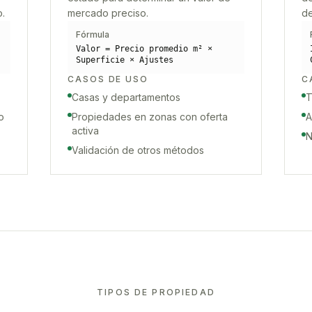
o.
mercado preciso.
de
Fórmula
Valor = Precio promedio m² ×
Superficie × Ajustes
CASOS DE USO
C
Casas y departamentos
T
o
Propiedades en zonas con oferta
A
activa
N
Validación de otros métodos
TIPOS DE PROPIEDAD