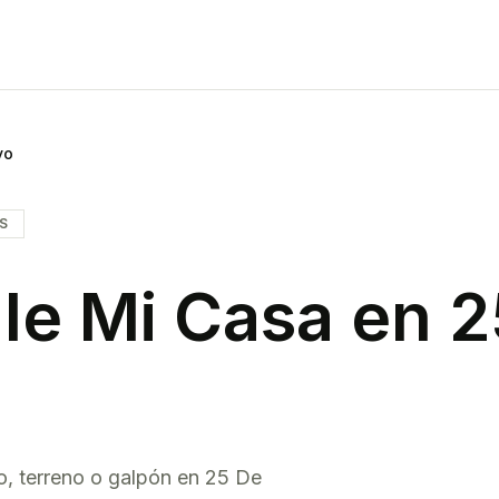
yo
IS
le Mi Casa en
2
o, terreno o galpón en
25 De