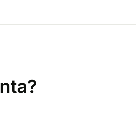
nta
?